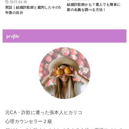
2022.05.10
結婚詐欺師かも？素人でも簡単に
実話｜結婚詐欺師と裁判したその5
家の名義を調べる方法！
年後の自分
profile
元CA・詐欺に遭った張本人ヒカリコ
心理カウンセラー２級