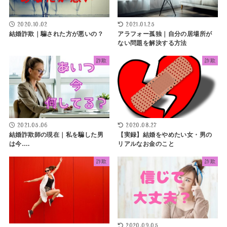
2020.10.02
2021.01.25
結婚詐欺｜騙された方が悪いの？
アラフォー孤独｜自分の居場所が
ない問題を解決する方法
詐欺
詐欺
2021.05.06
2020.08.27
結婚詐欺師の現在｜私を騙した男
【実録】結婚をやめたい女・男の
は今….
リアルなお金のこと
詐欺
詐欺
2020.09.05