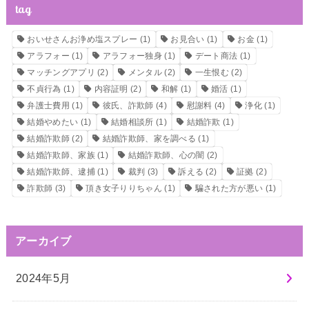
tag
おいせさんお浄め塩スプレー
(1)
お見合い
(1)
お金
(1)
アラフォー
(1)
アラフォー独身
(1)
デート商法
(1)
マッチングアプリ
(2)
メンタル
(2)
一生恨む
(2)
不貞行為
(1)
内容証明
(2)
和解
(1)
婚活
(1)
弁護士費用
(1)
彼氏、詐欺師
(4)
慰謝料
(4)
浄化
(1)
結婚やめたい
(1)
結婚相談所
(1)
結婚詐欺
(1)
結婚詐欺師
(2)
結婚詐欺師、家を調べる
(1)
結婚詐欺師、家族
(1)
結婚詐欺師、心の闇
(2)
結婚詐欺師、逮捕
(1)
裁判
(3)
訴える
(2)
証拠
(2)
詐欺師
(3)
頂き女子りりちゃん
(1)
騙された方が悪い
(1)
アーカイブ
2024年5月