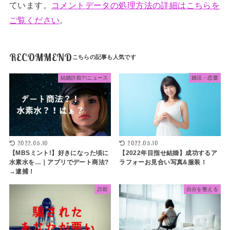
ています。
コメントデータの処理方法の詳細はこちらを
ご覧ください
。
RECOMMEND
結婚詐欺?!ニュース
婚活・恋愛
2022.05.10
2022.05.10
【MBSミント!】好きになった頃に
【2022年目指せ結婚】成功するア
水素水を…｜アプリでデート商法?
ラフォーお見合い写真&服装！
→逮捕！
詐欺
自分を整える