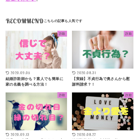
RECOMMEND
詐欺
詐欺
2020.09.05
2020.08.31
結婚詐欺師かも？素人でも簡単に
【実録】不貞行為で奥さんから慰
家の名義を調べる方法！
謝料請求？！
詐欺
詐欺
2020.09.13
2020.08.27