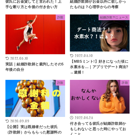
彼氏にお金貸してと言われた！上
結婚詐欺師がお金以外に欲しかっ
手な断り方と今後の付き合い方
たものは？心理学からの考察
詐欺
結婚詐欺?!ニュース
2022.05.10
2022.05.10
【MBSミント!】好きになった頃に
実話｜結婚詐欺師と裁判したその5
水素水を…｜アプリでデート商法?
年後の自分
→逮捕！
詐欺
詐欺
2022.06.25
2020.09.09
付き合ってる彼氏が結婚詐欺師か
【公開】実は既婚者だった彼氏
もしれないと思った時にやってお
（詐欺師）からもらった慰謝料の
くこと