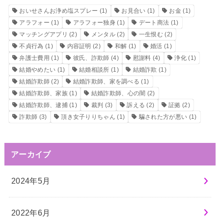
おいせさんお浄め塩スプレー
(1)
お見合い
(1)
お金
(1)
アラフォー
(1)
アラフォー独身
(1)
デート商法
(1)
マッチングアプリ
(2)
メンタル
(2)
一生恨む
(2)
不貞行為
(1)
内容証明
(2)
和解
(1)
婚活
(1)
弁護士費用
(1)
彼氏、詐欺師
(4)
慰謝料
(4)
浄化
(1)
結婚やめたい
(1)
結婚相談所
(1)
結婚詐欺
(1)
結婚詐欺師
(2)
結婚詐欺師、家を調べる
(1)
結婚詐欺師、家族
(1)
結婚詐欺師、心の闇
(2)
結婚詐欺師、逮捕
(1)
裁判
(3)
訴える
(2)
証拠
(2)
詐欺師
(3)
頂き女子りりちゃん
(1)
騙された方が悪い
(1)
アーカイブ
2024年5月
2022年6月