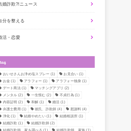
結婚詐欺?!ニュース
自分を整える
婚活・恋愛
tag
おいせさんお浄め塩スプレー
(1)
お見合い
(1)
お金
(1)
アラフォー
(1)
アラフォー独身
(1)
デート商法
(1)
マッチングアプリ
(2)
メンタル
(2)
一生恨む
(2)
不貞行為
(1)
内容証明
(2)
和解
(1)
婚活
(1)
弁護士費用
(1)
彼氏、詐欺師
(4)
慰謝料
(4)
浄化
(1)
結婚やめたい
(1)
結婚相談所
(1)
結婚詐欺
(1)
結婚詐欺師
(2)
結婚詐欺師、家を調べる
(1)
結婚詐欺師、家族
(1)